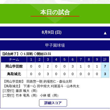
本日の試合
8月9日 (日)
甲子園球場
【
試合終了
】◇１回戦
◇開始13:31
チーム
1
2
3
4
5
6
7
8
9
計
岡山学芸館
0
0
2
0
0
3
1
0
1
7
鳥取城北
0
0
3
0
0
0
0
0
0
3
【岡山学芸館】
田路惣一朗
的場悠仁
-
森仙太郎
【鳥取城北】
下浦一心
田中煌大
刈屋遥斗
-
山本尚太
[三塁打]
藤原 颯大（岡）
[二塁打]
竹本 竜馬（岡）
小林 暖（岡）
詳細スコア